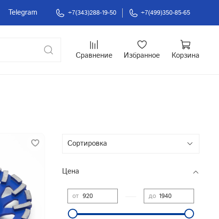
Telegram
+7(343)288-19-50
+7(499)350-85-65
Сравнение
Избранное
Корзина
Цена
—
от
до