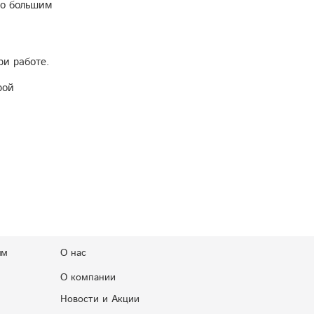
по большим
ри работе.
рой
ям
О нас
О компании
Новости и Акции