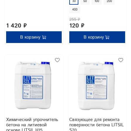
30
50
100
200
400
255 ₽
1 420 ₽
120 ₽
В корзину
В корзину
Химический упрочнитель
Связующее для ремонта
бетона на литиевой
поверхности бетона LITSIL
основе LITSIL H15
S70