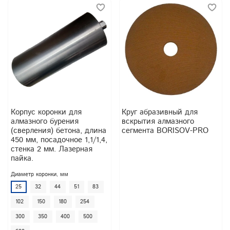
Корпус коронки для
Круг абразивный для
алмазного бурения
вскрытия алмазного
(сверления) бетона, длина
сегмента BORISOV-PRO
450 мм, посадочное 1,1/1,4,
стенка 2 мм. Лазерная
пайка.
Диаметр коронки, мм
25
32
44
51
83
102
150
180
254
300
350
400
500