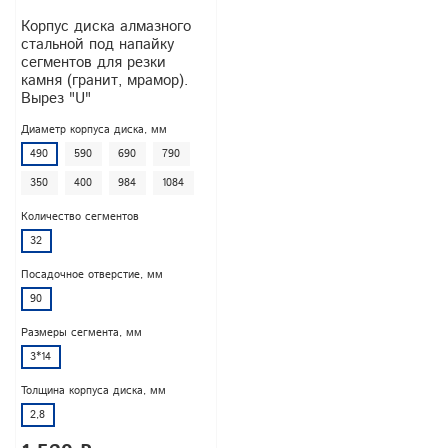
Корпус диска алмазного
стальной под напайку
сегментов для резки
камня (гранит, мрамор).
Вырез "U"
Диаметр корпуса диска, мм
490
590
690
790
350
400
984
1084
Количество сегментов
32
Посадочное отверстие, мм
90
Размеры сегмента, мм
3*14
Толщина корпуса диска, мм
2,8