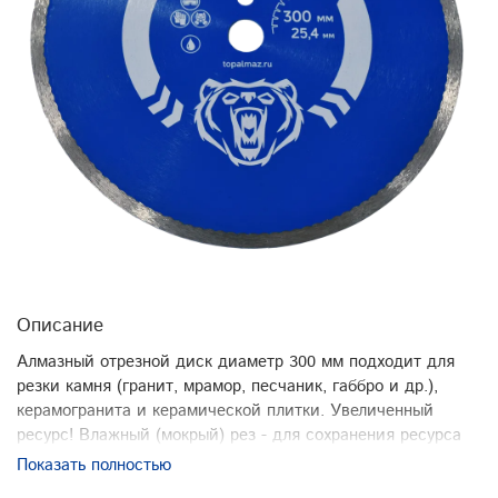
Описание
Алмазный отрезной диск диаметр 300 мм подходит для
резки камня (гранит, мрамор, песчаник, габбро и др.),
керамогранита и керамической плитки. Увеличенный
ресурс! Влажный (мокрый) рез - для сохранения ресурса
диска необходимо добавлять воду в процессе резки.
Показать полностью